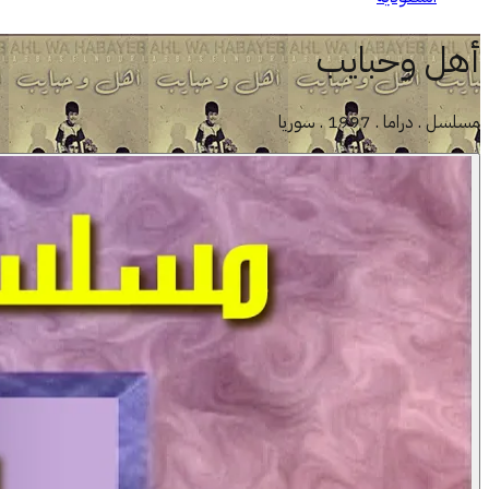
أهل وحبايب
مسلسل . دراما . 1997 . سوريا