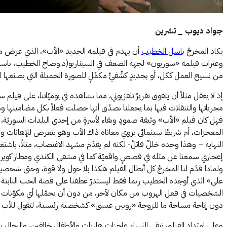
جواد ديوب _ تشرين
يكاد المخرجُ
باسل الخطيب
أن يهدم في فيلمه الجديد «الأب»، الذي عرض مؤخراً
وعثرات فيلمه «سوريون» لجهة الضعف في السيناريو(د.وضاح الخطيب، باسل الخطيب
من نسيج العمل ككل، أو بجديدٍ كشْفيٍّ مكمِّلٍ للصورة الجميلة التي يصنعها 
إذ لا يعقل مثلاً أن يتفوق تقريرٌ تلفزيوني، مما نشاهده في يوميّاتنا، على ف
مجرياتها والتنقلات فيها بما يجعلنا نصدّق أنها حصلت فعلاً بكل مضامينها ومد
فهل كان فيلم «الأب» وثيقة صمودٍ وبقاء لأسرةٍ من إحدى البلدات السوريّة،
المعجزات، أم شريطٌ سينمائي يروي معاناة ذاك الأب وهو يتعرض للإهانات والتع
النهاية – وهذا وحده خللٌ قاتلٌ- لكنه لم يقدّم مشهد الاغتصاب، مثلاً، با
إعجازي سمعنا عن مثله في قصصٍ واقعيّة كما في مشفى الكندي ومطار كويرس 
ولماذا قدّم لنا المخرجُ كل أبطال الفيلم هكذا بلا حول ولا قوة، وحتى شخص
علي» الذي أوجده الخطيب ربما فقط ليستدرّ عطفنا على قصة الحب النابتة وسط
الشخصيات في فعل الهروب من مكان لآخر، من دون أن يحمّلها أي مكوّنات أو 
دون إتاحة مساحة ما للزوجة «روبين عيسى» كشخصية رئيسية، لتقول للأب في لحظة
وعلى امتداد الفيلم، تبقى النساء عاجزاتٍ هاربات والأطفال خائفين، والرجال 