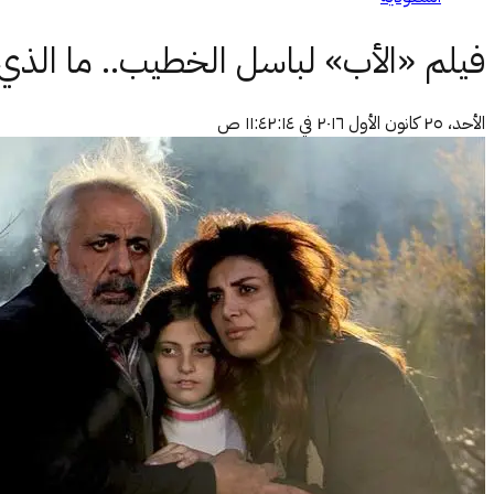
فيلم «الأب» لباسل الخطيب.. ما الذي ف
الأحد، ٢٥ كانون الأول ٢٠١٦ في ١١:٤٢:١٤ ص