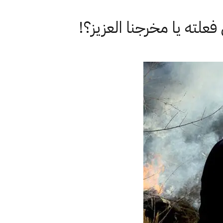
علته يا مخرجنا العزيز؟!