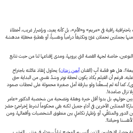
احترافية راقية في «مريم» و«الأم»، بل كأنه يعيد، وبإصرار غريب، أخطاءَ
 بجملتين تحملان غنىً وتكثيفاً درامياً ونفسياً، أو بقطبةٍ مخفيّة مدهشة
 النوعين، خاصة لجهة القصة التي يرويها، ومدى إقناعها لنا من حيث تتابع
يعة؟، هل هو قصّة أبٍ (الفنان
أيمن زيدان
) يحاول إنقاذ عائلته باجتراح
عليه، فرغم أن الفيلم يكاد يكون لحظة توتر وشدّ نفسي من البداية حتى
سى)، كما أنه لم يُسعفْنا ولو ببارقة أمل صغيرة محمولة على لحظات صمود
 تزال صامدة!.
لعاديين حولهم، بل بدوا أقل خبرة وهمّة وتضحية من شخصية الدكتور «عامر
ا الممثلين الآخرين في أداءٍ جميل لكنه بقي محكوماً لشرط إخراجيّ حصَرَ
الدور والمتلقّي، أو بإظهار تكاملٍ بين منطوق الشخصيات وأفعالها، ومن
نفسنا وحياتنا!.
 حصار الإرهابيين الذين ألبسهم المخرج ثياباً سوداء في منتهى الترتيب