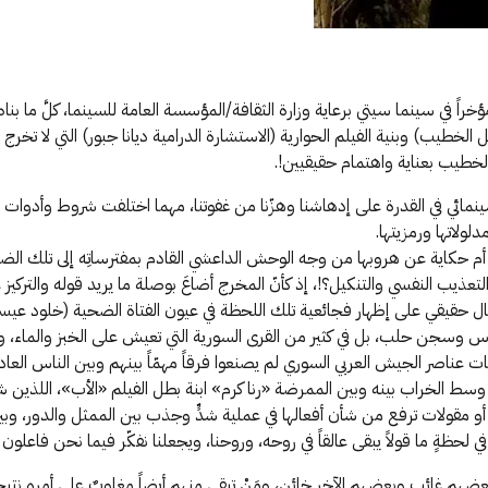
 في سينما سيتي برعاية وزارة الثقافة/المؤسسة العامة للسينما، كلَّ ما بناه ب
) وبنية الفيلم الحوارية (الاستشارة الدرامية ديانا جبور) التي لا تخرج منها
الخطيب بعناية واهتمام حقيقيين!.
يلم سينمائي في القدرة على إدهاشنا وهزّنا من غفوتنا، مهما اختلفت شروط وأدوات
لولاتها ورمزيتها.
 أم حكاية عن هروبها من وجه الوحش الداعشي القادم بمفترساتِه إلى تلك الض
ذيب النفسي والتنكيل؟!، إذ كأنّ المخرج أضاعَ بوصلة ما يريد قوله والتركيز 
شتغال حقيقي على إظهار فجائعية تلك اللحظة في عيون الفتاة الضحية (خلود عي
وسجن حلب، بل في كثير من القرى السورية التي تعيش على الخبز والماء، ولا
يات عناصر الجيش العربي السوري لم يصنعوا فرقاً مهمّاً بينهم وبين الناس ا
 الخراب بينه وبين الممرضة «رنا كرم» ابنة بطل الفيلم «الأب»، اللذين شارك
مقولات ترفع من شأن أفعالها في عملية شدٍّ وجذب بين الممثل والدور، وبين 
ٍ ما قولاً يبقى عالقاً في روحه، وروحنا، ويجعلنا نفكّر فيما نحن فاعلون لأ
بعضهم غائب وبعضهم الآخر خائن، ومَنْ تبقى منهم أيضاً مغلوبٌ على أمره نتيجة