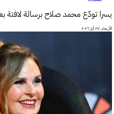
يسرا تودّع محمد صلاح برسالة لافتة بع
الأربعاء، ٢٧ أيار ٢٠٢٦