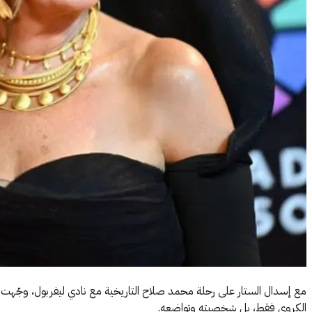
مع إسدال الستار على رحلة محمد صلاح التاريخية مع نادي ليفربول، وجّهت الف
الكروي فقط، بل شخصيته وتواضعه.