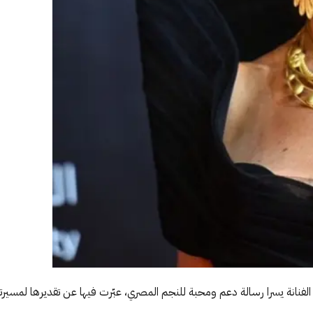
نانة يسرا رسالة دعم ومحبة للنجم المصري، عبّرت فيها عن تقديرها لمسيرته ال