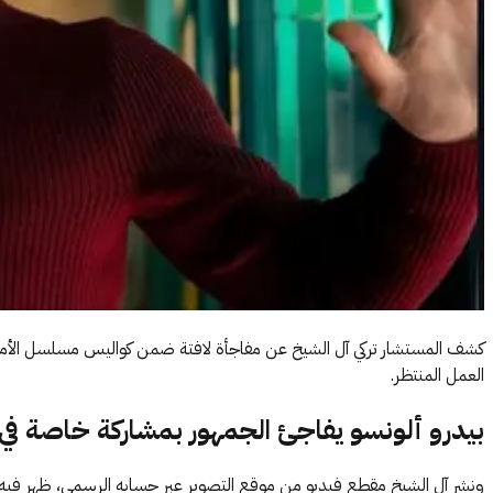
العمل المنتظر.
بيدرو ألونسو يفاجئ الجمهور بمشاركة خاصة في ا
ونشر آل الشيخ مقطع فيديو من موقع التصوير عبر حسابه الرسمي، ظهر فيه بي