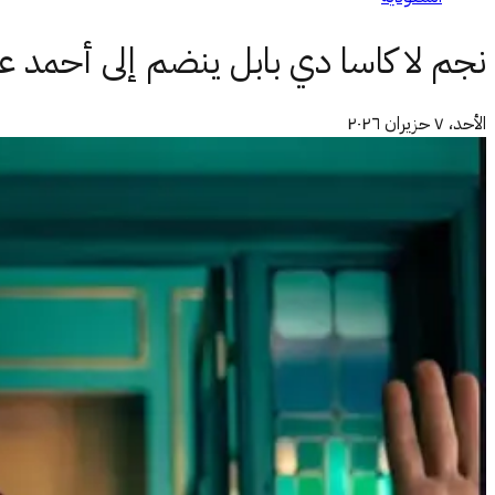
نجم لا كاسا دي بابل ينضم إلى أحمد عز
الأحد، ٧ حزيران ٢٠٢٦