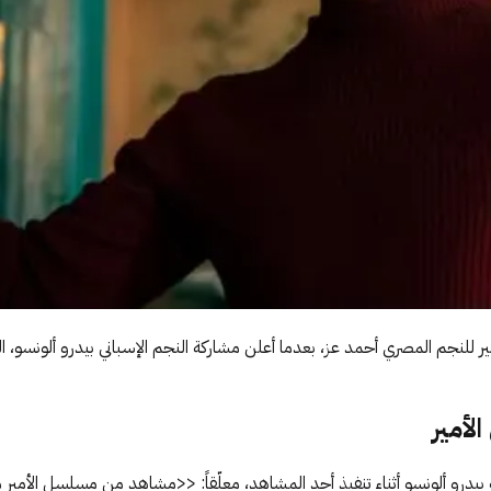
لأمير
درو ألونسو أثناء تنفيذ أحد المشاهد، معلّقاً: <<مشاهد من مسلسل الأمير م