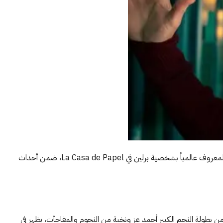
كشف المستشار تركي آل الشيخ عن مفاجأة لافتة ضمن كواليس مسلسل الأمير للنجم المصري أحمد عز، بعدما أعلن مشاركة النجم الإسباني بيدرو ألونسو، المعروف عالمياً بشخصية برلين في La Casa de Papel، ضمن أحداث
ن بطولة النجم الكبير أحمد عز ونخبة من النجوم والمفاجآت، يظهر في