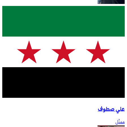
علي صطوف
ممثّل