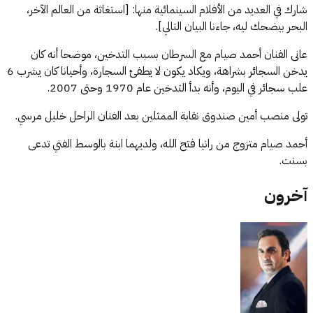
شارك في العديد من الأفلام السينمائية منها: [استغاثة من العالم الآخر،
البحر بيضحك ليه، جاءنا البيان التالي].
عانى الفنان أحمد صيام مع السرطان بسبب التدخين، موضحا أنه كان
يدخن السجائر بشراهة، ويكاد يكون لا يطفئ السجارة، وأحيانا كان يشرب 6
علب سجائر في اليوم، وأنه بدأ التدخين عام 1970 وحتى 2007.
تولى منصب أمين صندوق نقابة الممثلين بعد الفنان الراحل خليل مرسي.
أحمد صيام متزوج من رانيا فتح الله، ولديهما ابنة بالوسط الفني تدعى
بسنت.
آخرون