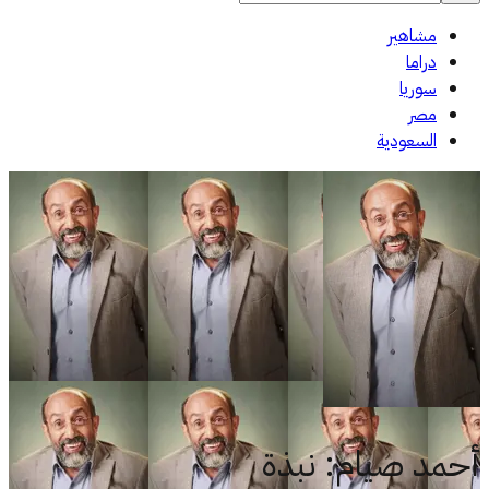
مشاهير
دراما
سوريا
مصر
السعودية
أحمد صيام
:
نبذة