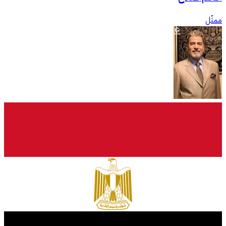
ممثّل