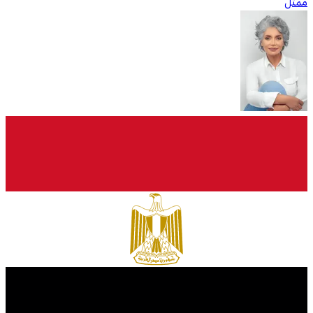
ممثّل