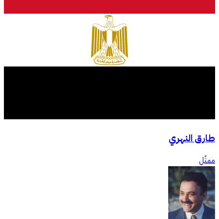
طارق النهري
ممثّل