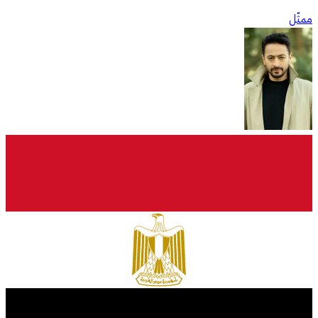
ممثّل