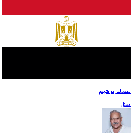
سمـاء إبراهيم
ممثّل