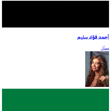
أحمد فؤاد سليم
ممثّل