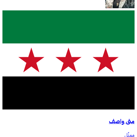
منى واصف
ممثّل