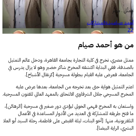
ممثّل . مصر
أحمد صيام
نبذة
المشاركات
22
من ه
و
أحمد صيام
ممثل مصري، تخرج في كلية التجارة بجامعة القاهرة، ودخل عالم التمثيل
بالصدفة، ففي البداية اكتشفه المخرج شاكر خضير وهو لا يزال يدرس في
الجامعة، فعرض عليه القيام ببطولة مسرحية [كرنفال الأشباح].
اعتبر التمثيل هواية حتى بعد تخرجه من الجامعة، بعدها عرض عليه
المخرج المسرحي جلال الشرقاوي الالتحاق بالمعهد العالي للفنون المسرحية.
واستعان به المخرج فهمي الخولي ليؤدي دور صغير في مسرحية [الرهائن]،
ما فتح طريقه للمشاركة في العديد من الأدوار المساعدة في الأعمال
التلفزيونية، منها: [أخو البنات، ليلة القبض على فاطمة، رحلة السيد أبو العلا
البشري، الراية البيضا].