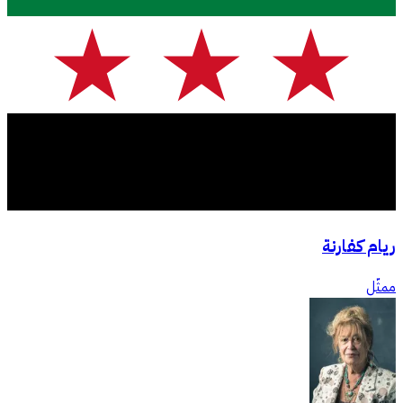
ريام كفارنة
ممثّل