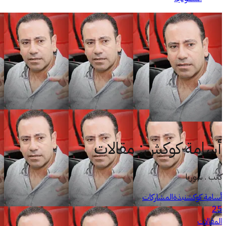
أسامة كوكش
:
مقالات
كاتب . سوريا
أسامة كوكش
نبذة
المشاركات
25
المقالات