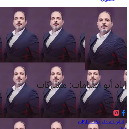
إياد أبو الشامات
:
مشاركات
ممثّل . سوريا
إياد أبو الشامات
نبذة
المشاركات
83