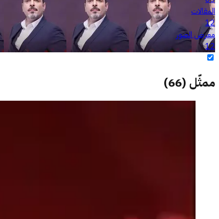
المقالات
12
معرض الصور
12
ممثّل
(
66
)