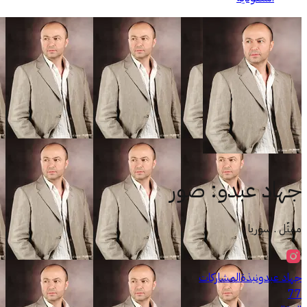
جهاد عبدو
:
صور
ممثّل . سوريا
جهاد عبدو
نبذة
المشاركات
77