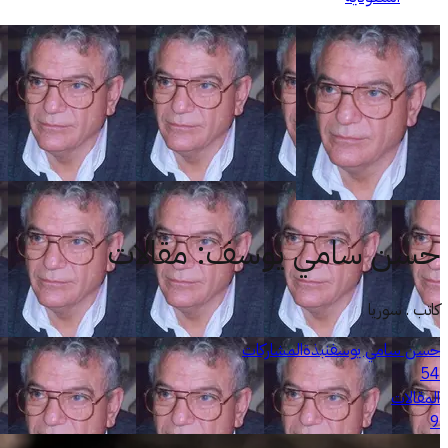
حسن سامي يوسف
:
مقالات
كاتب . سوريا
حسن سامي يوسف
نبذة
المشاركات
54
المقالات
9