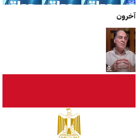
دجلة
آخرون