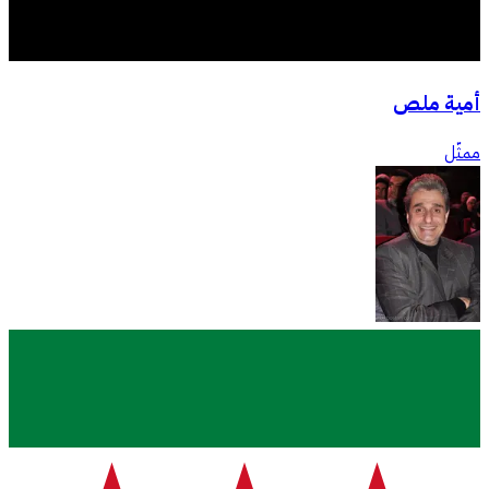
أمية ملص
ممثّل