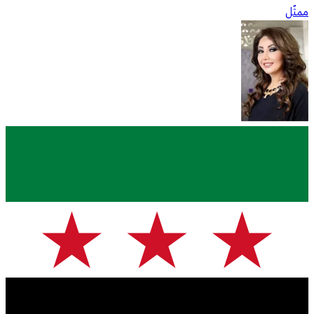
ممثّل