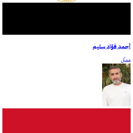
أحمد فؤاد سليم
ممثّل