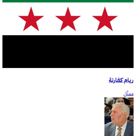
ريام كفارنة
ممثّل