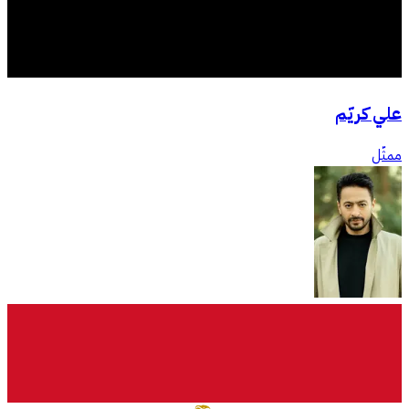
علي كريّم
ممثّل