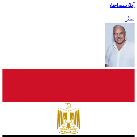
آية سماحة
ممثّل