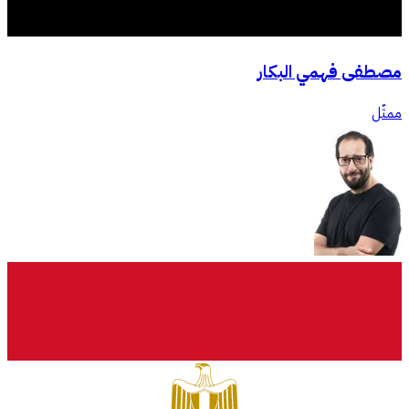
مصطفى فهمي البكار
ممثّل