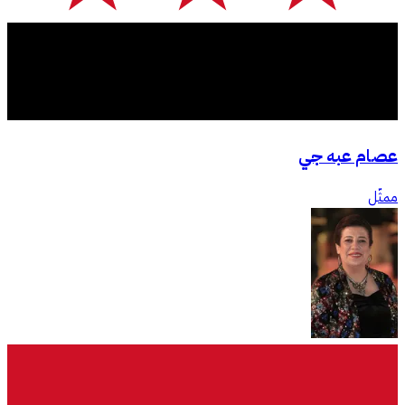
عصام عبه جي
ممثّل