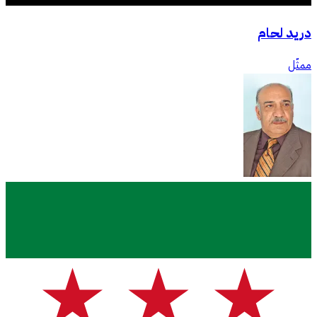
دريد لحام
ممثّل