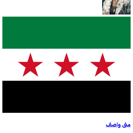
منى واصف