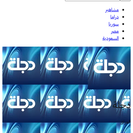
مشاهير
دراما
سوريا
مصر
السعودية
دجلة
العراق