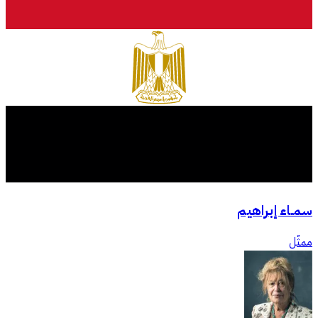
سمـاء إبراهيم
ممثّل