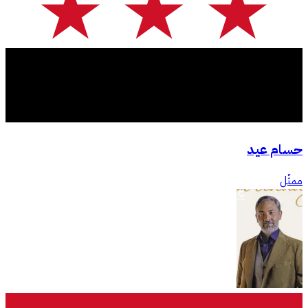
حسام عيد
ممثّل