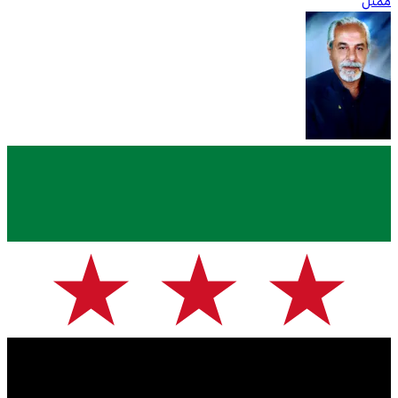
ممثّل