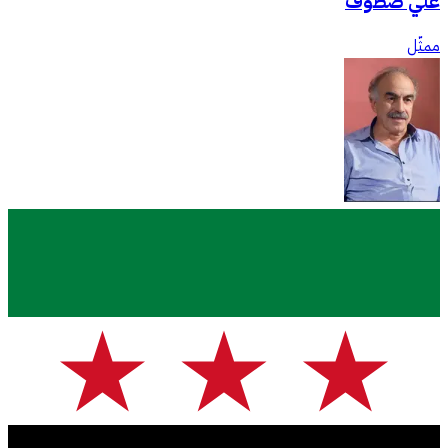
علي صطوف
ممثّل