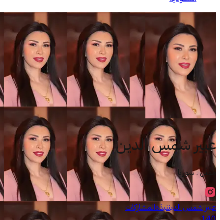
عبير شمس الدين
ممثّل . سوريا
عبير شمس الدين
نبذة
المشاركات
140