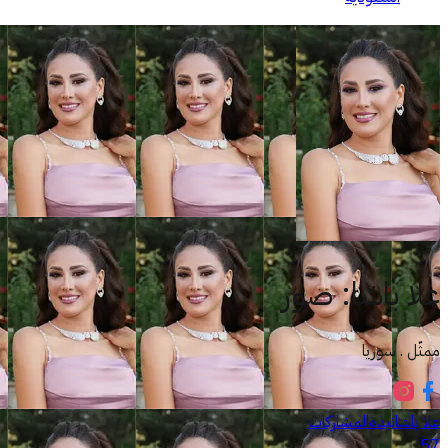
علا باشا
:
صور
ممثّل . سوريا
علا باشا
نبذة
المشاركات
57