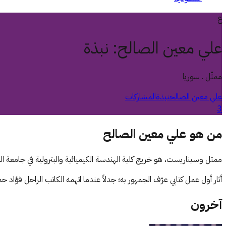
ع
علي معين الصالح
:
نبذة
ممثّل . سوريا
علي معين الصالح
نبذة
المشاركات
3
من ه
و
علي معين الصالح
ممثل وسيناريست، هو خريج كلية الهندسة الكيميائية والبترولية في جامعة ا
أثار أول عمل كتابي عرّف الجمهور به؛ جدلاً عندما اتهمه الكاتب الراحل فؤا
آخرون