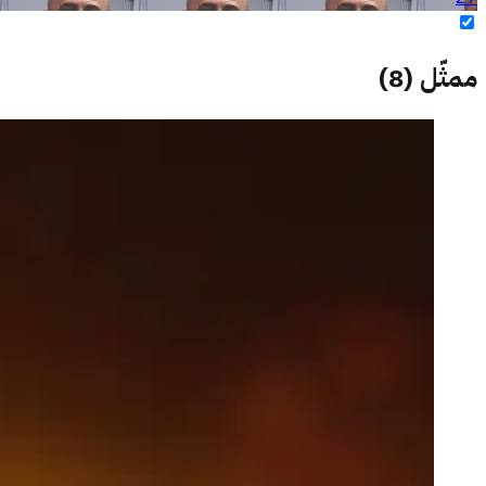
ممثّل
(
8
)