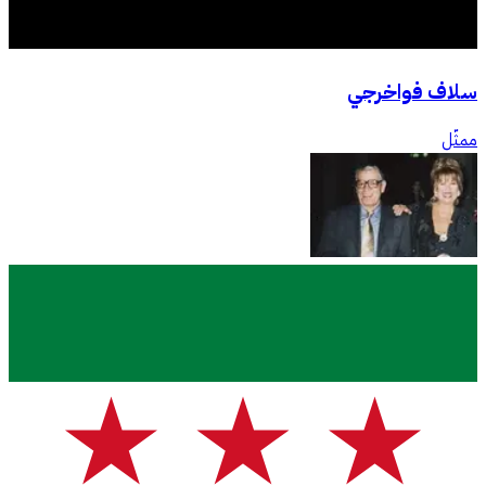
سلاف فواخرجي
ممثّل