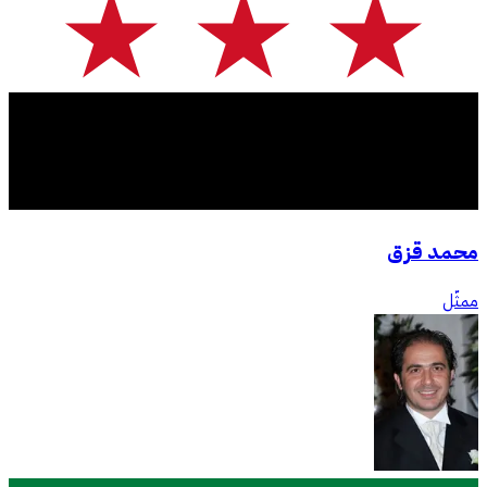
محمد قزق
ممثّل