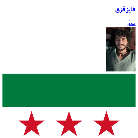
فايز قزق
ممثّل