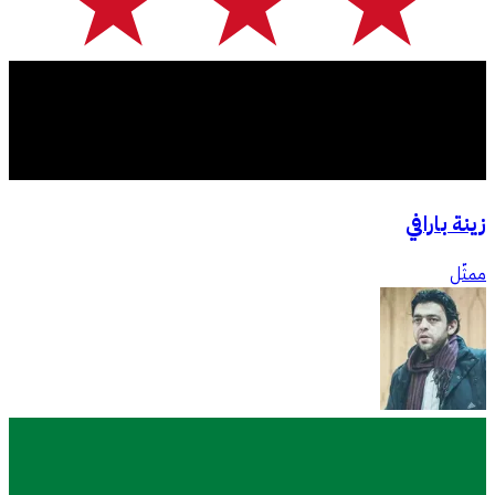
زينة بارافي
ممثّل