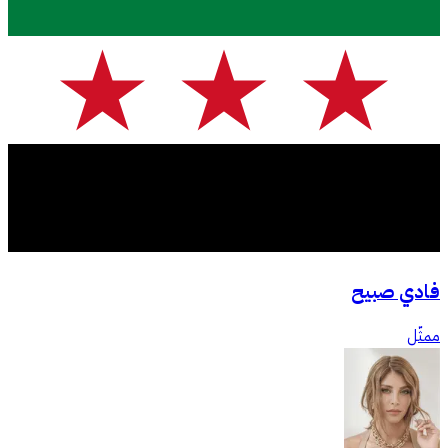
فادي صبيح
ممثّل