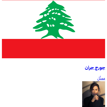
جورج حران
ممثّل