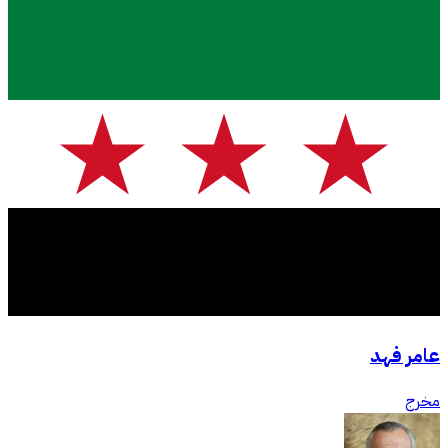
عامر فهد
مخرج