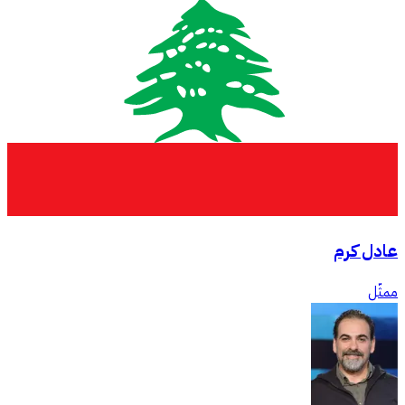
عادل كرم
ممثّل