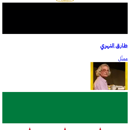
طارق النهري
ممثّل