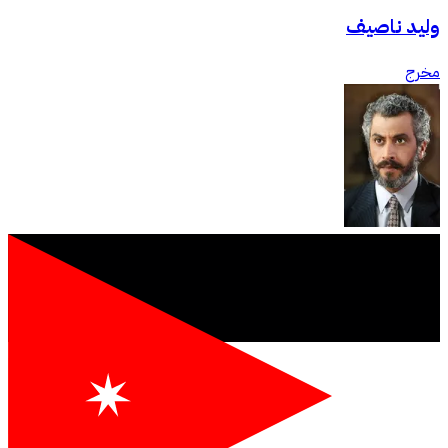
وليد ناصيف
مخرج