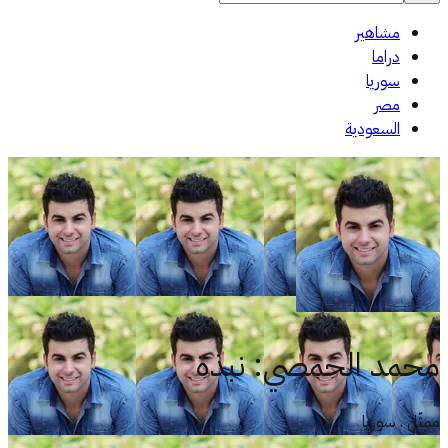
مشاهير
دراما
سوريا
مصر
السعودية
محمد الحمصي
:
نبذة
ممثّل . سوريا