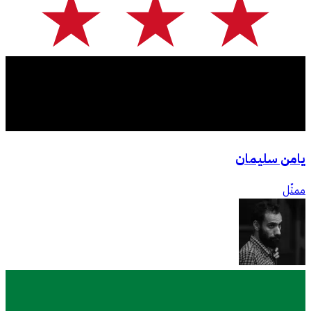
يامن سليمان
ممثّل