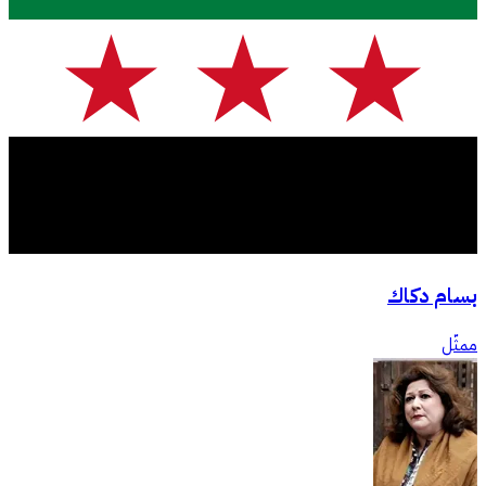
بسام دكاك
ممثّل