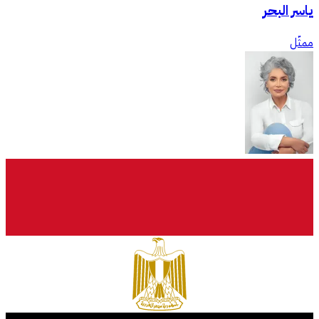
ياسر البحر
ممثّل