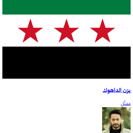
يزن الداهوك
ممثّل