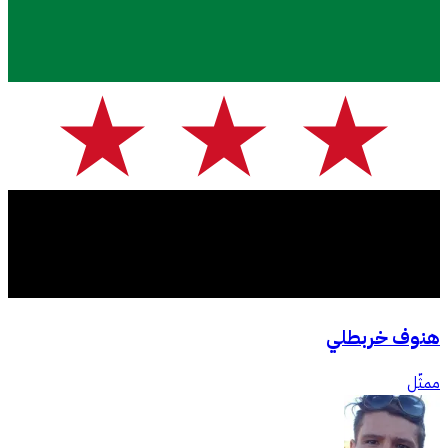
هنوف خربطلي
ممثّل