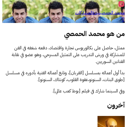
محمد الحمصي
نبذة
المشاركات
7
من ه
و
محمد الحمصي
ممثل، حاصل على بكالوريوس تجارة واقتصاد، دفعه شغفه في الفن
للمشاركة في ورش التدريب على التمثيل المسرحي، وهو عضو في نقابة
الفنانين السوريين.
بدأ أول أعماله بمسلسل [القربان]، وتابع أعماله الفنية بأدوره في مسلسل
[طوق البنات، السنونو،غفوة القلوب، كونتاك، السنونو].
وفي السينما شارك في فيلم [بوط كعب عالي].
آخرون