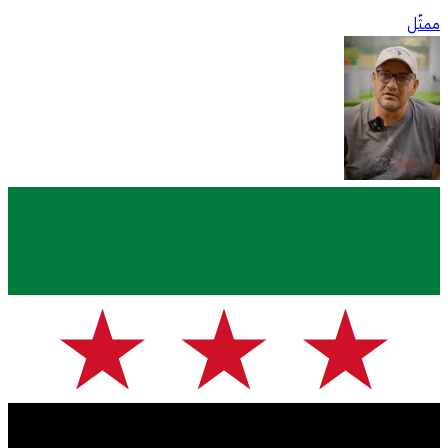
ممثّل