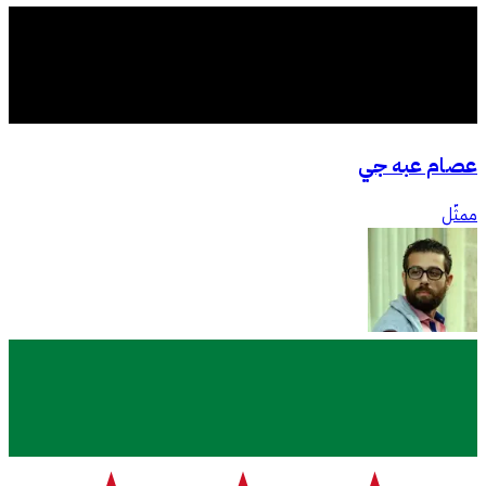
عصام عبه جي
ممثّل