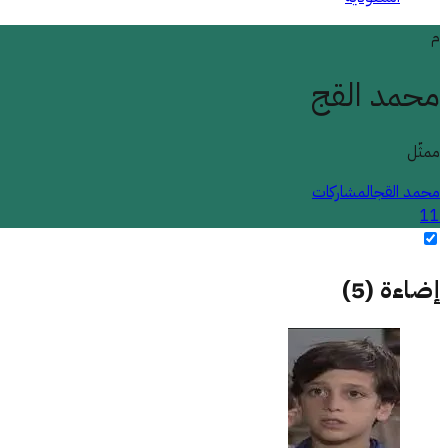
م
محمد القج
ممثّل
محمد القج
المشاركات
11
إضاءة
(
5
)