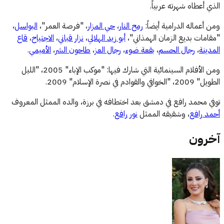
الذي أعطاه شهرته عربياً.
ومن أعماله الدرامية أيضاً:
رمح النار
،
حي المزار
، "فرصة العمر"،
البواسل
،
"مقامات بديع الزمان الهمذاني"،
أبو زيد الهلالي
،
نزار قباني
،
الاجتياح
،
قاع
المدينة
،
رجال الحسم
،
بقعة ضوء
،
رجال العز
،
طاحون الشر
،
الأميمي
.
ومن الأفلام السينمائية التي شارك فيها: "موكب الإباء" 2005، "الليل
الطويل" 2009، "الخوافي والقوادم في نصرة الإسلام" 2009.
توفي محمد رافع في دمشق بعد اختطافه في برزة، والده الممثل المعروف
أحمد رافع
، وشقيقه الممثل
نور رافع
.
آخرون