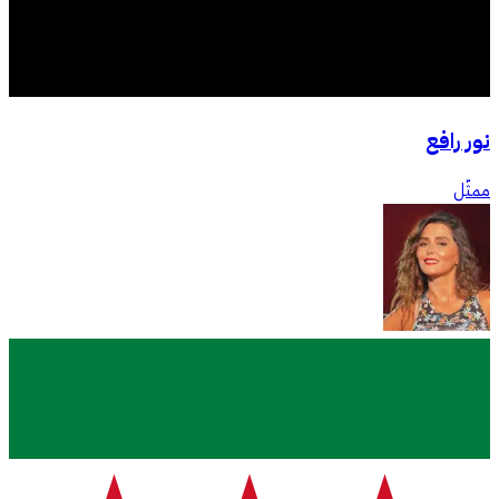
نور رافع
ممثّل