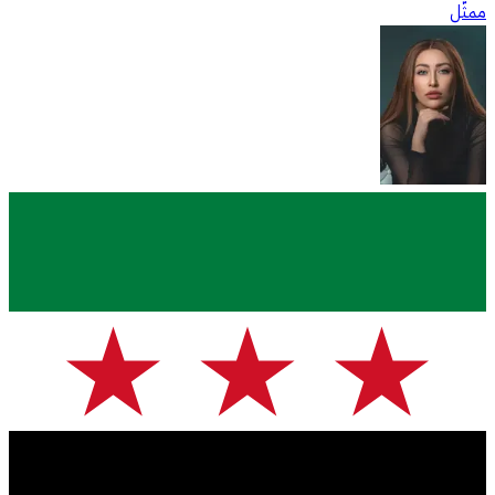
ممثّل