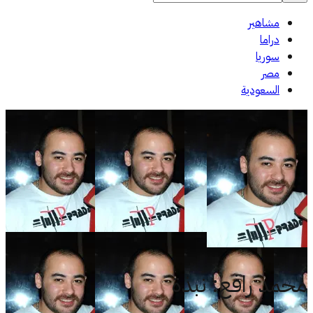
مشاهير
دراما
سوريا
مصر
السعودية
محمد رافع
:
نبذة