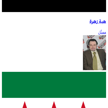
هبة زهرة
ممثّل