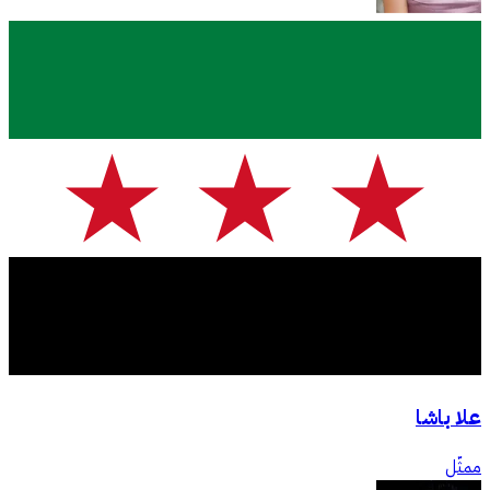
علا باشا
ممثّل