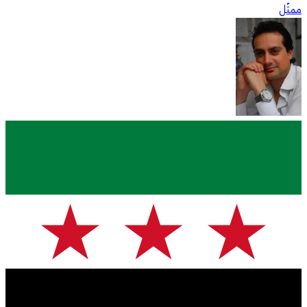
ممثّل