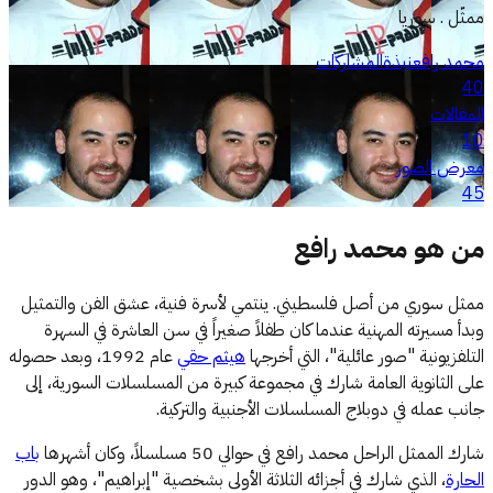
ممثّل . سوريا
محمد رافع
نبذة
المشاركات
40
المقالات
10
معرض الصور
45
من ه
و
محمد رافع
ممثل سوري من أصل فلسطيني. ينتمي لأسرة فنية، عشق الفن والتمثيل
وبدأ مسيرته المهنية عندما كان طفلاً صغيراً في سن العاشرة في السهرة
التلفزيونية "صور عائلية"، التي أخرجها
هيثم حقي
عام 1992، وبعد حصوله
على الثانوية العامة شارك في مجموعة كبيرة من المسلسلات السورية، إلى
جانب عمله في دوبلاج المسلسلات الأجنبية والتركية.
شارك الممثل الراحل محمد رافع في حوالي 50 مسلسلاً، وكان أشهرها
باب
الحارة
، الذي شارك في أجزائه الثلاثة الأولى بشخصية "إبراهيم"، وهو الدور