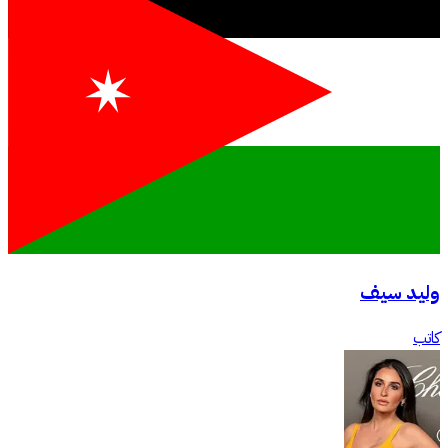
وليد سيف
كاتب