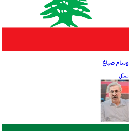
وسام صباغ
ممثّل