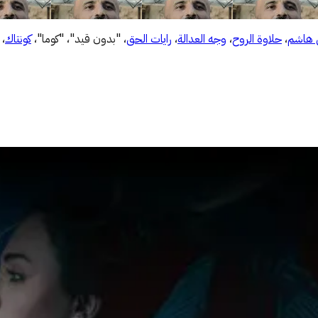
ي هاشم
،
حلاوة الروح
،
وجه العدالة
،
رايات الحق
، "بدون قيد"، "كوما"،
كونتاك
،