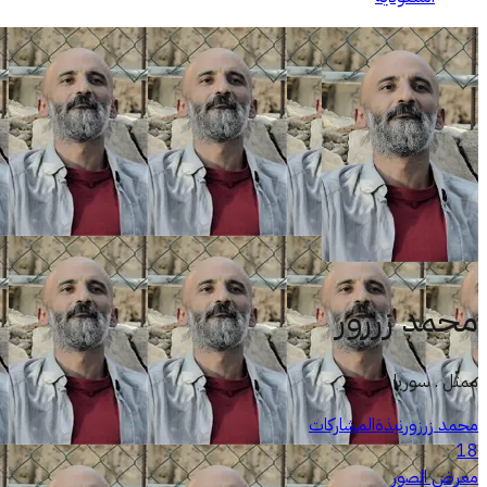
محمد زرزور
ممثّل . سوريا
محمد زرزور
نبذة
المشاركات
18
معرض الصور