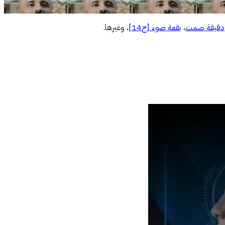
دقيقة صمت
،
بقعة ضوء [ج14]
، وغيرها.