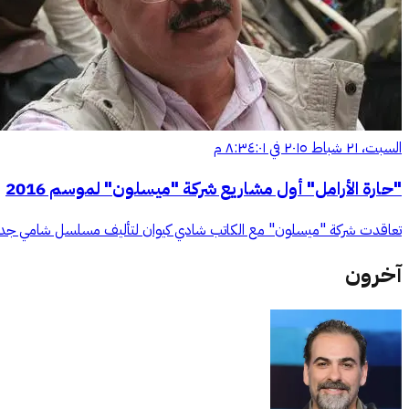
السبت، ٢١ شباط ٢٠١٥ في ٨:٣٤:٠١ م
"حارة الأرامل" أول مشاريع شركة "ميسلون" لموسم 2016
تعاقدت شركة "ميسلون" مع الكاتب شادي كيوان لتأليف مسلسل شامي جديد، يحمل 
آخرون