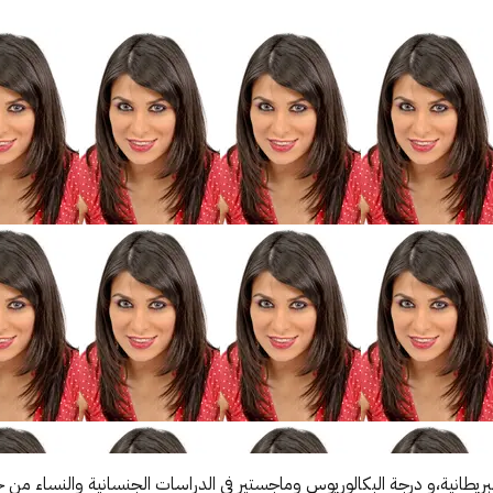
البريطانية،و درجة البكالوريوس وماجستير في الدراسات الجنسانية والنساء 