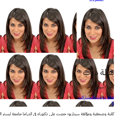
هالة دياب
كاتب . سوريا
هالة دياب
نبذة
المشاركات
5
كاتبة وصحفية ومؤلفة سيناريو؛ حصت على دكتوراه في الدراما جامعة ليستر 