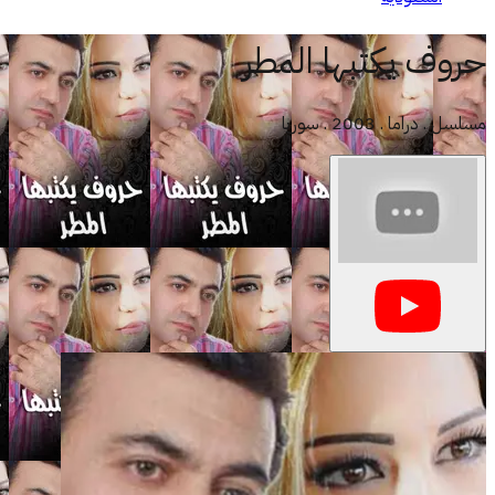
حروف يكتبها المطر
مسلسل . دراما . 2003 . سوريا