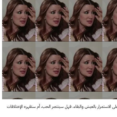
الاستمرار بالعيش والبقاء، فهل سينتصر الحب، أم ستقهره اﻹختلافات