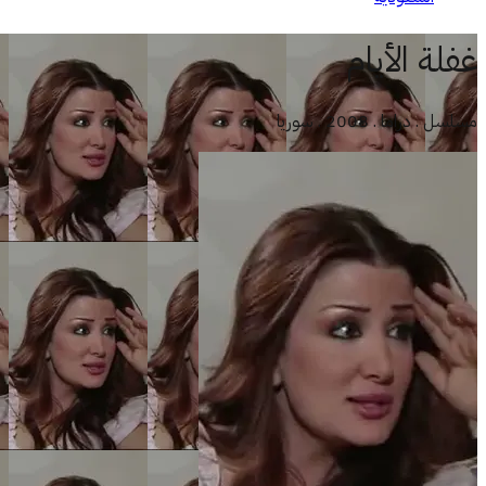
غفلة الأيام
مسلسل . دراما . 2008 . سوريا