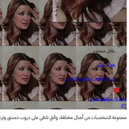
تيارات ينجو بعضها نحو المعاصرة ويحنّ بعضها الآخر إلى التراث
اخراج
:
طلال محمود
كتابة
:
هوزان عكو
إنتاج
:
الهيئة العامة للإذاعة والتلفزيون
غفلة الأيام
طاقم العمل
47
مجموعة الشخصيات من أجيال مختلفة، والتي تلتقي على دروب دمشق وتربطها