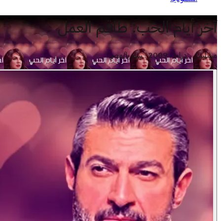
آخر أيام الحب
:
طاقم العمل
مسلسل . دراما . 2009 . سوريا/مصر