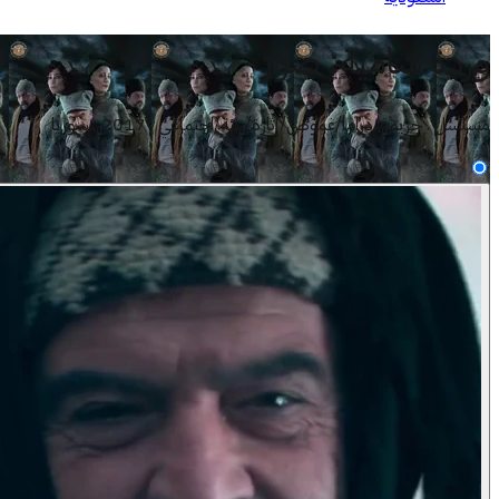
وردة شامية
:
صور
مسلسل . جريمة/دراما/غموض/إثارة/بيئة/اجتماعي . 2017 . سوريا