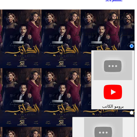
الكاتب
مسلسل . اجتماعي . 2019 . لبنان
برومو الكاتب