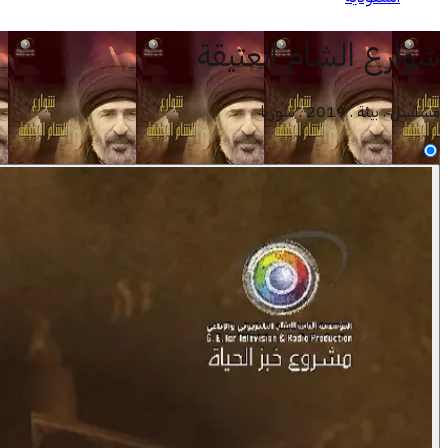
شوارع الشام العتيقة
مسلسل . بيئة . 2019 . سوريا