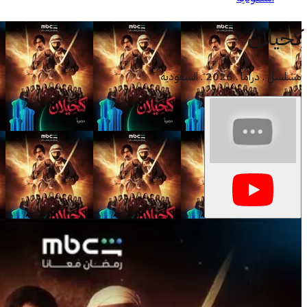
كحيلان
مسلسل . دراما . 2026 . السعودية