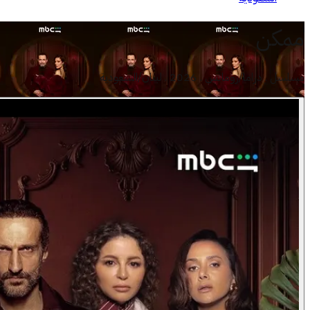
ممكن
مسلسل . دراما/رومانس . 2026 . لبنان/السعودية