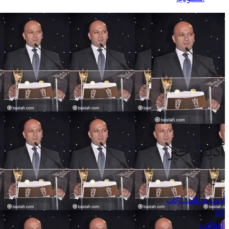
أديب خير
منتج
أديب خير
المشاركات
10
المقالات