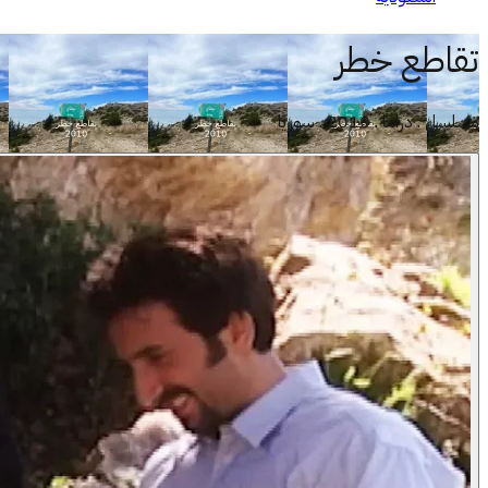
تقاطع خطر
مسلسل . دراما . 2010 . سوريا