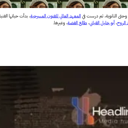
وحتى الثانوية، ثم درست في
المعهد العالي للفنون المسرحية
، بدأت حياتها الفن
 الروح
،
أبو خليل القباني
،
طالع الفضة
، وغيرها.