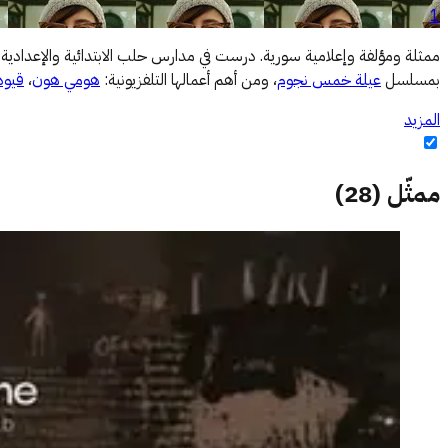
1
ممثلة ومؤلفة وإعلامية سورية. درست في مدارس حلب الابتدائية والإعدادية 
بمسلسل
عيلة خمس نجوم
، ومن أهم أعمالها التلفزيونية:
هومي هون
،
قيود
المزيد
ممثّل
(
28
)