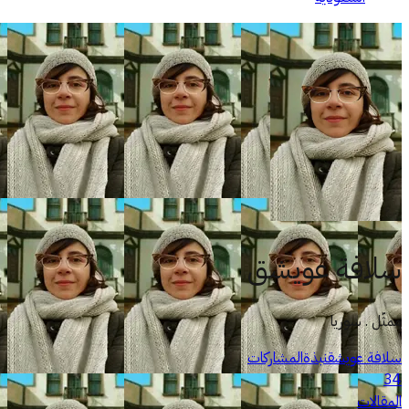
سلافة عويشق
ممثّل . سوريا
سلافة عويشق
نبذة
المشاركات
34
المقالات