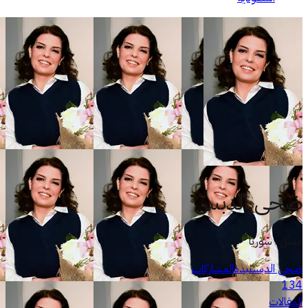
ضحى الدبس
ممثّل . سوريا
ضحى الدبس
نبذة
المشاركات
134
المقالات