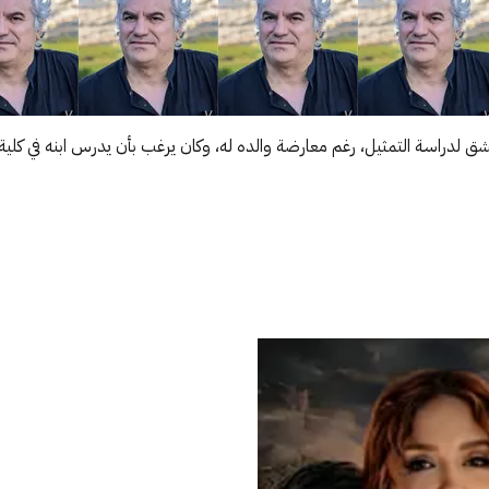
مشق لدراسة التمثيل، رغم معارضة والده له، وكان يرغب بأن يدرس ابنه في كلي