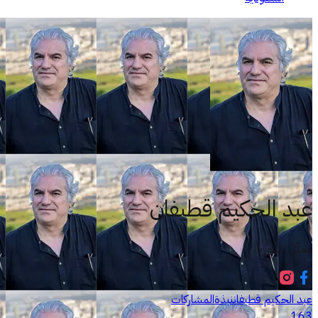
عبد الحكيم قطيفان
ممثّل . سوريا
عبد الحكيم قطيفان
نبذة
المشاركات
163