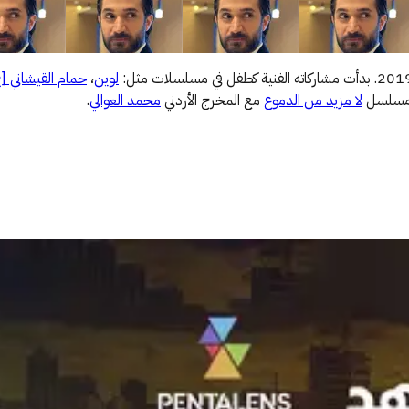
لوين
،
حمام القيشاني [ج4
مسلسل
لا مزيد من الدموع
مع المخرج الأردني
محمد العوالي
.