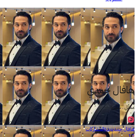
هافال حمدي
ممثّل . سوريا
هافال حمدي
نبذة
المشاركات
12