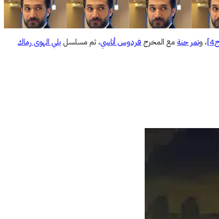
]
، و
تمر حنة
مع المخرج
فردوس أتاسي
، ثم مسلسل
يلي الهوى رماك