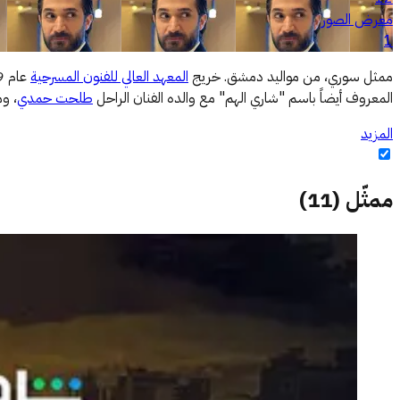
معرض الصور
1
ممثل سوري، من مواليد دمشق. خريج
المعهد العالي للفنون المسرحية
عام 2019. بدأت مشاركاته الفنية كطفل في مسلسلات مثل:
المعروف أيضاً باسم "شاري الهم" مع والده الفنان الراحل
طلحت حمدي
، و
المزيد
ممثّل
(
11
)