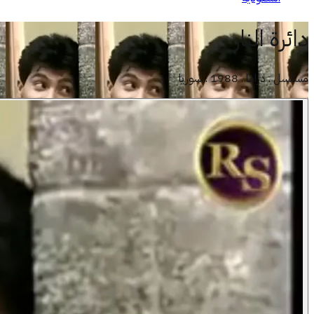
دائرة النار
مسلسل . دراما . 1988 . سوريا