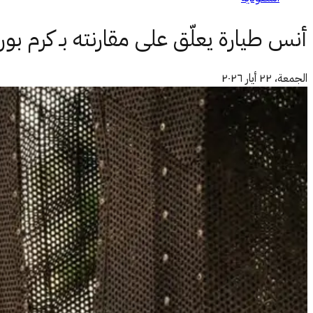
أنس طيارة يعلّق على مقارنته بـ كرم بو
الجمعة، ٢٢ أيار ٢٠٢٦