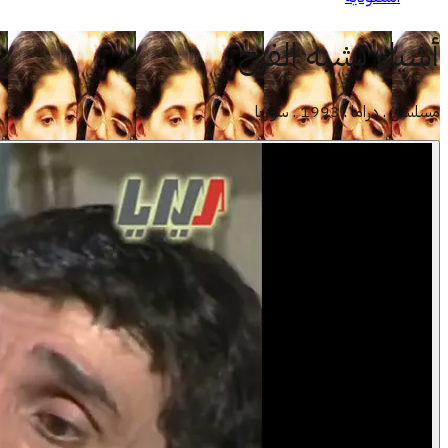
أشياء تشبه الفرح
مسلسل . دراما . 1993 . سوريا