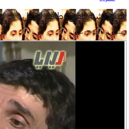
أشياء تشبه الفرح
:
طاقم العمل
مسلسل . دراما . 1993 . سوريا